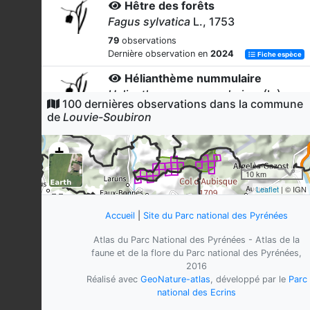
Hêtre des forêts
Fagus sylvatica
L., 1753
79
observations
Dernière observation en
2024
Fiche espèce
Hélianthème nummulaire
Helianthemum nummularium
(L.)
100 dernières observations dans la commune
Mill., 1768
de
Louvie-Soubiron
79
observations
Dernière observation en
2018
Fiche espèce
+
Ptéridion aigle
−
10 km
Pteridium aquilinum
(L.) Kuhn, 1879
Leaflet
| © IGN
79
observations
Dernière observation en
2016
Fiche espèce
Accueil
|
Site du Parc national des Pyrénées
Noisetier commun
Atlas du Parc National des Pyrénées - Atlas de la
Corylus avellana
L., 1753
faune et de la flore du Parc national des Pyrénées,
2016
73
observations
Réalisé avec
GeoNature-atlas
, développé par le
Parc
Dernière observation en
2016
Fiche espèce
national des Ecrins
Pinson des arbres