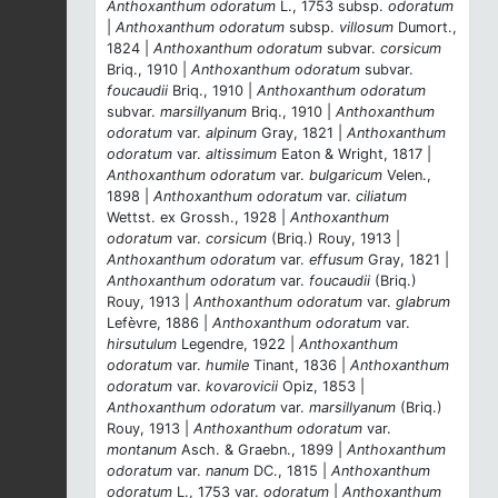
Anthoxanthum odoratum
L., 1753 subsp.
odoratum
|
Anthoxanthum odoratum
subsp.
villosum
Dumort.,
1824 |
Anthoxanthum odoratum
subvar.
corsicum
Briq., 1910 |
Anthoxanthum odoratum
subvar.
foucaudii
Briq., 1910 |
Anthoxanthum odoratum
subvar.
marsillyanum
Briq., 1910 |
Anthoxanthum
odoratum
var.
alpinum
Gray, 1821 |
Anthoxanthum
odoratum
var.
altissimum
Eaton & Wright, 1817 |
Anthoxanthum odoratum
var.
bulgaricum
Velen.,
1898 |
Anthoxanthum odoratum
var.
ciliatum
Wettst. ex Grossh., 1928 |
Anthoxanthum
odoratum
var.
corsicum
(Briq.) Rouy, 1913 |
Anthoxanthum odoratum
var.
effusum
Gray, 1821 |
Anthoxanthum odoratum
var.
foucaudii
(Briq.)
Rouy, 1913 |
Anthoxanthum odoratum
var.
glabrum
Lefèvre, 1886 |
Anthoxanthum odoratum
var.
hirsutulum
Legendre, 1922 |
Anthoxanthum
odoratum
var.
humile
Tinant, 1836 |
Anthoxanthum
odoratum
var.
kovarovicii
Opiz, 1853 |
Anthoxanthum odoratum
var.
marsillyanum
(Briq.)
Rouy, 1913 |
Anthoxanthum odoratum
var.
montanum
Asch. & Graebn., 1899 |
Anthoxanthum
odoratum
var.
nanum
DC., 1815 |
Anthoxanthum
odoratum
L., 1753 var.
odoratum
|
Anthoxanthum