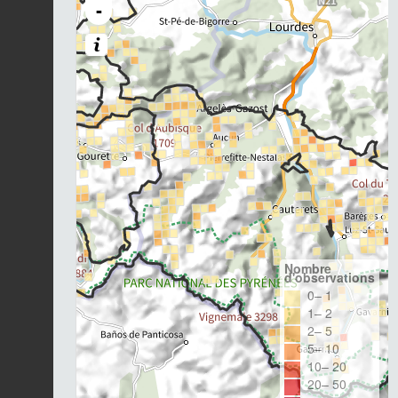
-
Nombre
d'observations
0– 1
1– 2
2– 5
5– 10
10– 20
20– 50