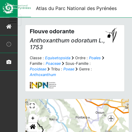
Atlas du Parc National des Pyrénées
Flouve odorante
Anthoxanthum odoratum
L.,
1753
Classe :
Equisetopsida
Ordre :
Poales
Famille :
Poaceae
Sous-Famille :
Pooideae
Tribu :
Poeae
Genre :
Anthoxanthum
+