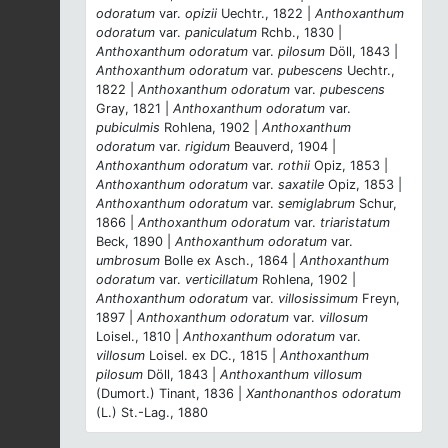
odoratum
var.
opizii
Uechtr., 1822 |
Anthoxanthum
odoratum
var.
paniculatum
Rchb., 1830 |
Anthoxanthum odoratum
var.
pilosum
Döll, 1843 |
Anthoxanthum odoratum
var.
pubescens
Uechtr.,
1822 |
Anthoxanthum odoratum
var.
pubescens
Gray, 1821 |
Anthoxanthum odoratum
var.
pubiculmis
Rohlena, 1902 |
Anthoxanthum
odoratum
var.
rigidum
Beauverd, 1904 |
Anthoxanthum odoratum
var.
rothii
Opiz, 1853 |
Anthoxanthum odoratum
var.
saxatile
Opiz, 1853 |
Anthoxanthum odoratum
var.
semiglabrum
Schur,
1866 |
Anthoxanthum odoratum
var.
triaristatum
Beck, 1890 |
Anthoxanthum odoratum
var.
umbrosum
Bolle ex Asch., 1864 |
Anthoxanthum
odoratum
var.
verticillatum
Rohlena, 1902 |
Anthoxanthum odoratum
var.
villosissimum
Freyn,
1897 |
Anthoxanthum odoratum
var.
villosum
Loisel., 1810 |
Anthoxanthum odoratum
var.
villosum
Loisel. ex DC., 1815 |
Anthoxanthum
pilosum
Döll, 1843 |
Anthoxanthum villosum
(Dumort.) Tinant, 1836 |
Xanthonanthos odoratum
(L.) St.-Lag., 1880