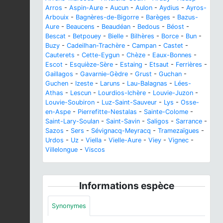
Arros
-
Aspin-Aure
-
Aucun
-
Aulon
-
Aydius
-
Ayros-
Arbouix
-
Bagnères-de-Bigorre
-
Barèges
-
Bazus-
Aure
-
Beaucens
-
Beaudéan
-
Bedous
-
Béost
-
Bescat
-
Betpouey
-
Bielle
-
Bilhères
-
Borce
-
Bun
-
Buzy
-
Cadeilhan-Trachère
-
Campan
-
Castet
-
Cauterets
-
Cette-Eygun
-
Chèze
-
Eaux-Bonnes
-
Escot
-
Esquièze-Sère
-
Estaing
-
Etsaut
-
Ferrières
-
Gaillagos
-
Gavarnie-Gèdre
-
Grust
-
Guchan
-
Guchen
-
Izeste
-
Laruns
-
Lau-Balagnas
-
Lées-
Athas
-
Lescun
-
Lourdios-Ichère
-
Louvie-Juzon
-
Louvie-Soubiron
-
Luz-Saint-Sauveur
-
Lys
-
Osse-
en-Aspe
-
Pierrefitte-Nestalas
-
Sainte-Colome
-
Saint-Lary-Soulan
-
Saint-Savin
-
Saligos
-
Sarrance
-
Sazos
-
Sers
-
Sévignacq-Meyracq
-
Tramezaïgues
-
Urdos
-
Uz
-
Viella
-
Vielle-Aure
-
Viey
-
Vignec
-
Villelongue
-
Viscos
Informations espèce
Synonymes