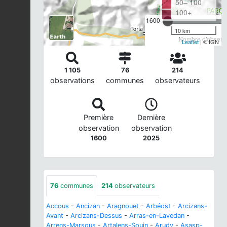
50– 100
100+
1600
10 km
Nombre d'observa
Leaflet
| © IGN
1 105
76
214
observations
communes
observateurs
Première
Dernière
observation
observation
1600
2025
76
communes
214
observateurs
Accous
-
Ancizan
-
Aragnouet
-
Arbéost
-
Arcizans-
Avant
-
Arcizans-Dessus
-
Arras-en-Lavedan
-
Arrens-Marsous
-
Artalens-Souin
-
Arudy
-
Asasp-