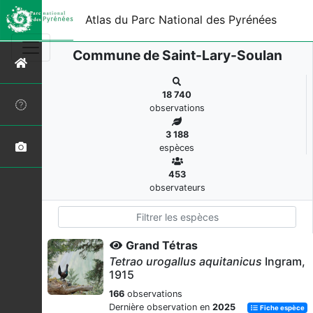
Atlas du Parc National des Pyrénées
Commune de Saint-Lary-Soulan
18 740
observations
3 188
espèces
453
observateurs
Grand Tétras
Tetrao urogallus aquitanicus
Ingram,
1915
166
observations
Dernière observation en
2025
Fiche espèce