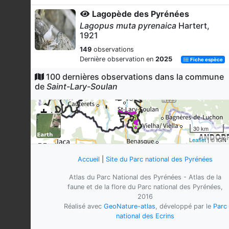
Lagopède des Pyrénées
Lagopus muta pyrenaica
Hartert,
1921
149
observations
Dernière observation en
2025
Fiche espèce
100 dernières observations dans la commune
Rhododendron ferrugineux
de
Saint-Lary-Soulan
Rhododendron ferrugineum
L., 1753
145
observations
+
Dernière observation en
2022
Fiche espèce
−
30 km
Airelle myrtille
Leaflet
| © IGN
Vaccinium myrtillus
L., 1753
136
observations
Accueil
|
Site du Parc national des Pyrénées
Dernière observation en
2022
Fiche espèce
Atlas du Parc National des Pyrénées - Atlas de la
Isard
faune et de la flore du Parc national des Pyrénées,
Rupicapra pyrenaica pyrenaica
2016
Bonaparte, 1845
Réalisé avec
GeoNature-atlas
, développé par le
Parc
national des Ecrins
127
observations