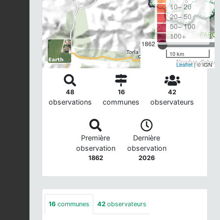
10– 20
20– 50
50– 100
100+
1862
10 km
Nombre d'observ
Leaflet
| © IGN
48
16
42
observations
communes
observateurs
Première
Dernière
observation
observation
1862
2026
16
communes
42
observateurs