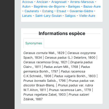
Accous
-
Ancizan
-
Aragnouet
-
Arrens-Marsous
-
Aulon
-
Bagnères-de-Bigorre
-
Barèges
-
Bazus-Aure
-
Cauterets
-
Estaing
-
Etsaut
-
Gavarnie-Gèdre
-
Laruns
-
Saint-Lary-Soulan
-
Saligos
-
Vielle-Aure
Informations espèce
Synonymes
Cerasus cornuta
Wall., 1829 |
Cerasus oxypyrena
Spach, 1834 |
Cerasus padus
(L.) Delarbre, 1800 |
Cerasus racemosa
Gray, 1821 |
Druparia padus
Clairv., 1811 |
Padus avium
Mill., 1768 |
Padus
germanica
Borkh., 1797 |
Padus racemosa
C.K.Schneid., 1906 |
Padus vulgaris
Borkh., 1803 |
Prunus borealis
Salisb., 1796 |
Prunus padus
var.
discolor
Braun-Blanq. |
Prunus padus
var.
rubra
W.T.Aiton, 1811 |
Prunus racemosa
Lam., 1779 |
Prunus regeliana
Zabel, 1903 |
Prunus salzeri
Zdárek, 1887