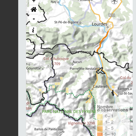
+
-
Nombre
d'observations
0– 1
1– 2
2– 5
5– 10