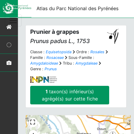
Atlas du Parc National des Pyrénées
Prunier à grappes
Prunus padus
L., 1753
Classe :
Equisetopsida
Ordre :
Rosales
Famille :
Rosaceae
Sous-Famille :
Amygdaloideae
Tribu :
Amygdaleae
Genre :
Prunus
1
taxon(s) inférieur(s)
agrégé(s) sur cette fiche