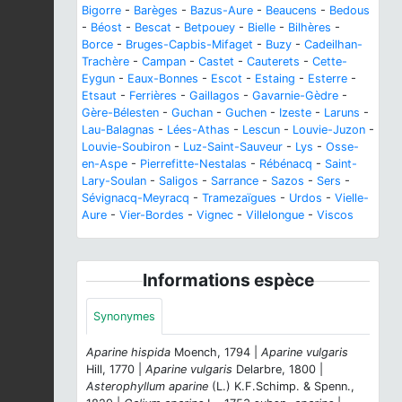
Bigorre
-
Barèges
-
Bazus-Aure
-
Beaucens
-
Bedous
-
Béost
-
Bescat
-
Betpouey
-
Bielle
-
Bilhères
-
Borce
-
Bruges-Capbis-Mifaget
-
Buzy
-
Cadeilhan-
Trachère
-
Campan
-
Castet
-
Cauterets
-
Cette-
Eygun
-
Eaux-Bonnes
-
Escot
-
Estaing
-
Esterre
-
Etsaut
-
Ferrières
-
Gaillagos
-
Gavarnie-Gèdre
-
Gère-Bélesten
-
Guchan
-
Guchen
-
Izeste
-
Laruns
-
Lau-Balagnas
-
Lées-Athas
-
Lescun
-
Louvie-Juzon
-
Louvie-Soubiron
-
Luz-Saint-Sauveur
-
Lys
-
Osse-
en-Aspe
-
Pierrefitte-Nestalas
-
Rébénacq
-
Saint-
Lary-Soulan
-
Saligos
-
Sarrance
-
Sazos
-
Sers
-
Sévignacq-Meyracq
-
Tramezaïgues
-
Urdos
-
Vielle-
Aure
-
Vier-Bordes
-
Vignec
-
Villelongue
-
Viscos
Informations espèce
Synonymes
Aparine hispida
Moench, 1794 |
Aparine vulgaris
Hill, 1770 |
Aparine vulgaris
Delarbre, 1800 |
Asterophyllum aparine
(L.) K.F.Schimp. & Spenn.,