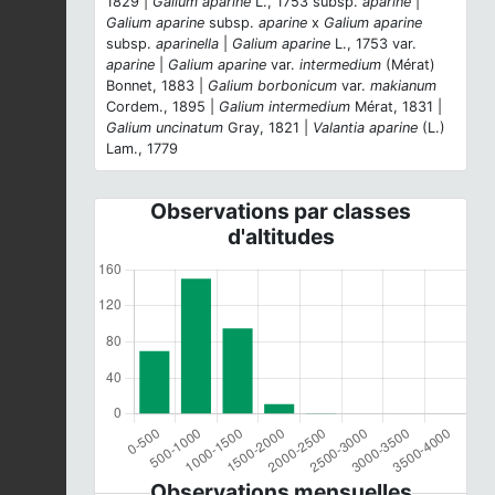
1829 |
Galium aparine
L., 1753 subsp.
aparine
|
Galium aparine
subsp.
aparine
x
Galium aparine
subsp.
aparinella
|
Galium aparine
L., 1753 var.
aparine
|
Galium aparine
var.
intermedium
(Mérat)
Bonnet, 1883 |
Galium borbonicum
var.
makianum
Cordem., 1895 |
Galium intermedium
Mérat, 1831 |
Galium uncinatum
Gray, 1821 |
Valantia aparine
(L.)
Lam., 1779
Observations par classes
d'altitudes
Observations mensuelles