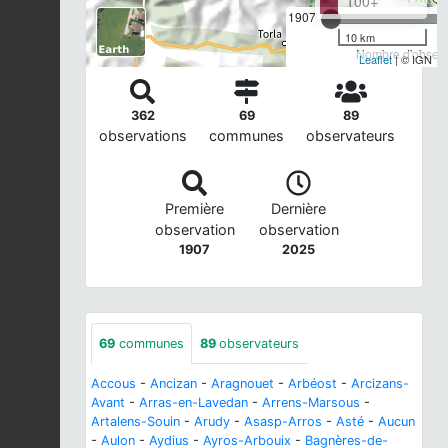
100+
1907
10 km
Nombre d'observa
Leaflet
| © IGN
362
69
89
observations
communes
observateurs
Première
Dernière
observation
observation
1907
2025
69
communes
89
observateurs
Accous
-
Ancizan
-
Aragnouet
-
Arbéost
-
Arcizans-
Avant
-
Arras-en-Lavedan
-
Arrens-Marsous
-
Artalens-Souin
-
Arudy
-
Asasp-Arros
-
Asté
-
Aucun
-
Aulon
-
Aydius
-
Ayros-Arbouix
-
Bagnères-de-