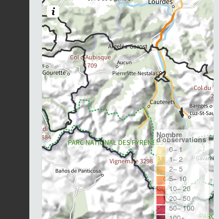
Nombre
d'observations
0– 1
1– 2
2– 5
5– 10
10– 20
20– 50
50– 100
100+