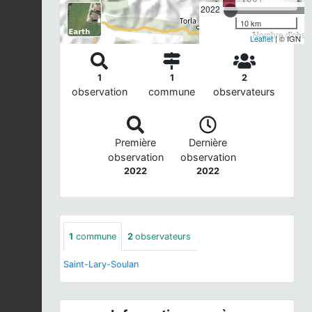
2022
10 km
Nombre d'observ
Leaflet
| © IGN
1
1
2
observation
commune
observateurs
Première
Dernière
observation
observation
2022
2022
1
commune
2
observateurs
Saint-Lary-Soulan