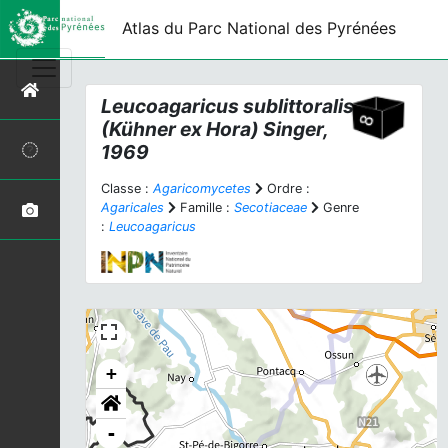
Atlas du Parc National des Pyrénées
Leucoagaricus sublittoralis
(Kühner ex Hora) Singer,
1969
Classe :
Agaricomycetes
Ordre :
Agaricales
Famille :
Secotiaceae
Genre
:
Leucoagaricus
+
-