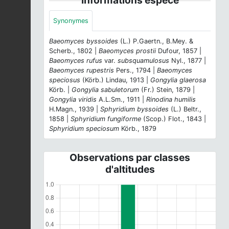
Synonymes
Baeomyces byssoides
(L.) P.Gaertn., B.Mey. &
Scherb., 1802 |
Baeomyces prostii
Dufour, 1857 |
Baeomyces rufus
var.
subsquamulosus
Nyl., 1877 |
Baeomyces rupestris
Pers., 1794 |
Baeomyces
speciosus
(Körb.) Lindau, 1913 |
Gongylia glaerosa
Körb. |
Gongylia sabuletorum
(Fr.) Stein, 1879 |
Gongylia viridis
A.L.Sm., 1911 |
Rinodina humilis
H.Magn., 1939 |
Sphyridium byssoides
(L.) Beltr.,
1858 |
Sphyridium fungiforme
(Scop.) Flot., 1843 |
Sphyridium speciosum
Körb., 1879
Observations par classes
d'altitudes