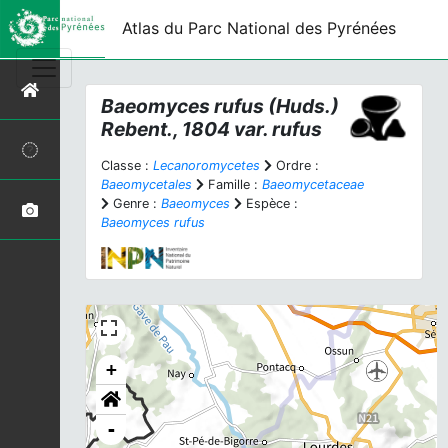
Atlas du Parc National des Pyrénées
Baeomyces rufus
(Huds.)
Rebent., 1804 var.
rufus
Classe :
Lecanoromycetes
Ordre :
Baeomycetales
Famille :
Baeomycetaceae
Genre :
Baeomyces
Espèce :
Baeomyces rufus
+
-