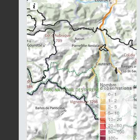
Nombre
d'observations
0– 1
1– 2
2– 5
5– 10
10– 20
20– 50
50– 100
100+