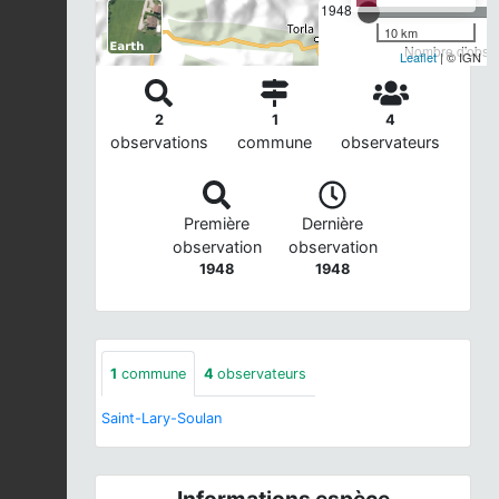
1948
10 km
Nombre d'observ
Leaflet
| © IGN
2
1
4
observations
commune
observateurs
Première
Dernière
observation
observation
1948
1948
1
commune
4
observateurs
Saint-Lary-Soulan
Informations espèce