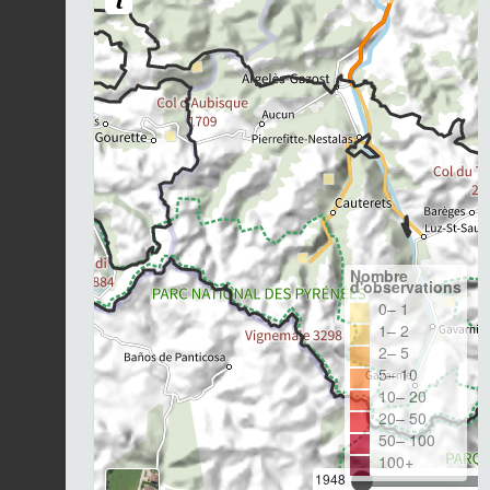
Nombre
d'observations
0– 1
1– 2
2– 5
5– 10
10– 20
20– 50
50– 100
100+
1948