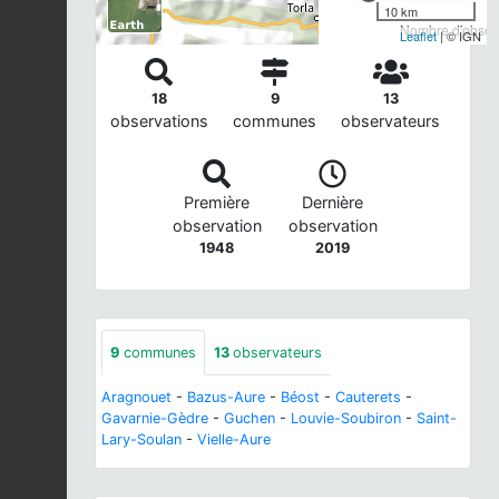
10 km
Nombre d'observ
Leaflet
| © IGN
18
9
13
observations
communes
observateurs
Première
Dernière
observation
observation
1948
2019
9
communes
13
observateurs
Aragnouet
-
Bazus-Aure
-
Béost
-
Cauterets
-
Gavarnie-Gèdre
-
Guchen
-
Louvie-Soubiron
-
Saint-
Lary-Soulan
-
Vielle-Aure