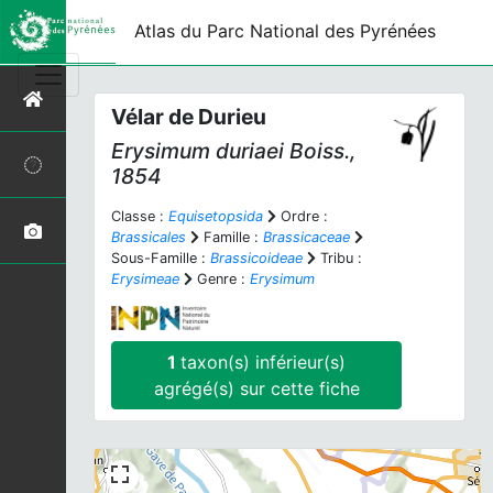
Atlas du Parc National des Pyrénées
Vélar de Durieu
Erysimum duriaei
Boiss.,
1854
Classe :
Equisetopsida
Ordre :
Brassicales
Famille :
Brassicaceae
Sous-Famille :
Brassicoideae
Tribu :
Erysimeae
Genre :
Erysimum
1
taxon(s) inférieur(s)
agrégé(s) sur cette fiche