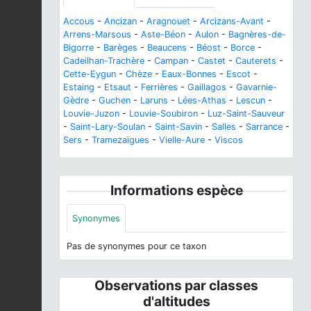
Accous
-
Ancizan
-
Aragnouet
-
Arcizans-Avant
-
Arrens-Marsous
-
Aste-Béon
-
Aulon
-
Bagnères-de-
Bigorre
-
Barèges
-
Beaucens
-
Béost
-
Borce
-
Cadeilhan-Trachère
-
Campan
-
Castet
-
Cauterets
-
Cette-Eygun
-
Chèze
-
Eaux-Bonnes
-
Escot
-
Estaing
-
Etsaut
-
Ferrières
-
Gaillagos
-
Gavarnie-
Gèdre
-
Guchen
-
Laruns
-
Lées-Athas
-
Lescun
-
Louvie-Juzon
-
Louvie-Soubiron
-
Luz-Saint-Sauveur
-
Saint-Lary-Soulan
-
Saint-Savin
-
Salles
-
Sarrance
-
Sers
-
Tramezaïgues
-
Vielle-Aure
-
Viscos
Informations espèce
Synonymes
Pas de synonymes pour ce taxon
Observations par classes
d'altitudes