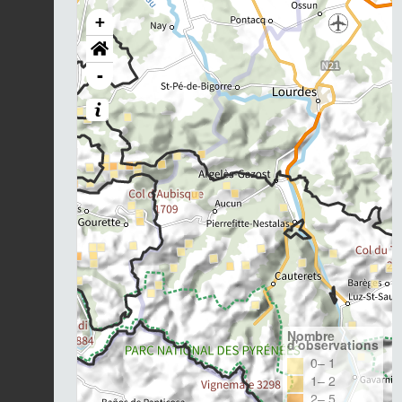
+
-
Nombre
d'observations
0– 1
1– 2
2– 5