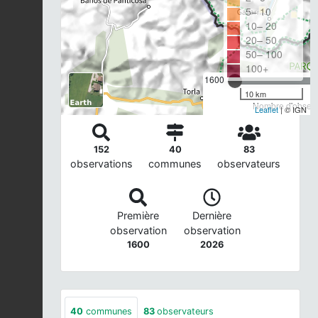
5– 10
10– 20
20– 50
50– 100
100+
1600
10 km
Nombre d'observa
Leaflet
| © IGN
152
40
83
observations
communes
observateurs
Première
Dernière
observation
observation
1600
2026
40
communes
83
observateurs