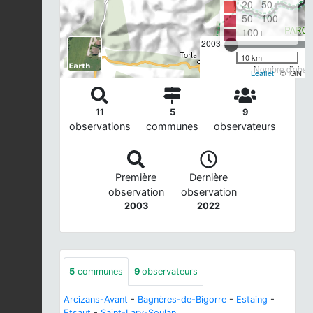
20– 50
50– 100
100+
2003
10 km
Nombre d'observ
Leaflet
| © IGN
11
5
9
observations
communes
observateurs
Première
Dernière
observation
observation
2003
2022
5
communes
9
observateurs
Arcizans-Avant
-
Bagnères-de-Bigorre
-
Estaing
-
Etsaut
-
Saint-Lary-Soulan