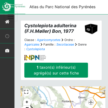
Atlas du Parc National des Pyrénées
Cystolepiota adulterina
(F.H.Møller) Bon, 1977
Classe :
Agaricomycetes
Ordre :
Agaricales
Famille :
Secotiaceae
Genre
:
Cystolepiota
1
taxon(s) inférieur(s)
agrégé(s) sur cette fiche
+