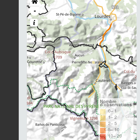
-
Nombre
d'observations
0– 1
1– 2
2– 5
5– 10
10– 20