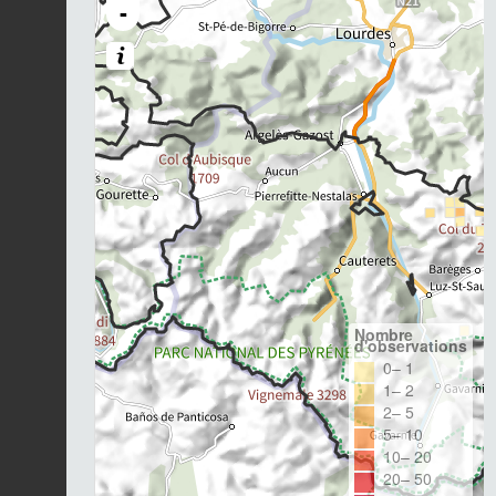
-
Nombre
d'observations
0– 1
1– 2
2– 5
5– 10
10– 20
20– 50