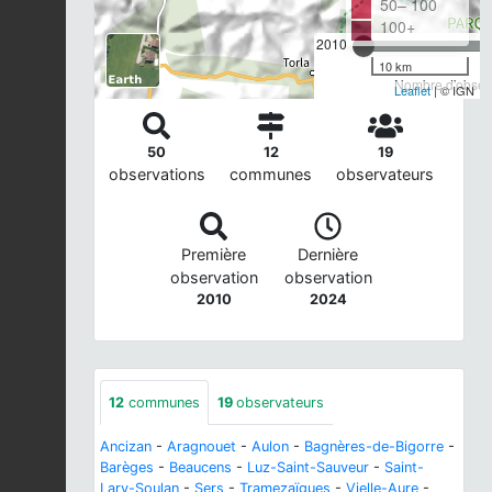
50– 100
100+
2010
10 km
Nombre d'observ
Leaflet
| © IGN
50
12
19
observations
communes
observateurs
Première
Dernière
observation
observation
2010
2024
12
communes
19
observateurs
Ancizan
-
Aragnouet
-
Aulon
-
Bagnères-de-Bigorre
-
Barèges
-
Beaucens
-
Luz-Saint-Sauveur
-
Saint-
Lary-Soulan
-
Sers
-
Tramezaïgues
-
Vielle-Aure
-