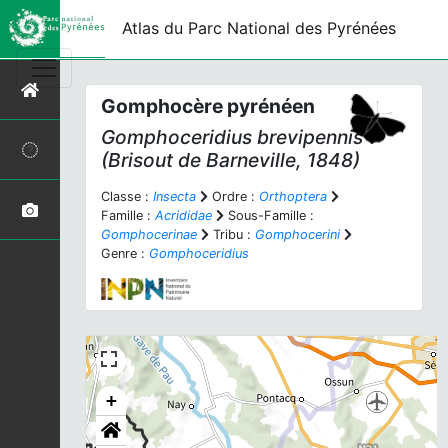
Atlas du Parc National des Pyrénées
Gomphocère pyrénéen
Gomphoceridius brevipennis
(Brisout de Barneville, 1848)
Classe :
Insecta
Ordre :
Orthoptera
Famille :
Acrididae
Sous-Famille :
Gomphocerinae
Tribu :
Gomphocerini
Genre :
Gomphoceridius
+