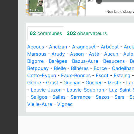
1600
Nombre d'observa
62
communes
202
observateurs
Accous
-
Ancizan
-
Aragnouet
-
Arbéost
-
Arci
Marsous
-
Arudy
-
Asson
-
Asté
-
Aucun
-
Aulo
Bigorre
-
Barèges
-
Bazus-Aure
-
Beaucens
-
B
Betpouey
-
Bielle
-
Bilhères
-
Borce
-
Cadeilhan
Cette-Eygun
-
Eaux-Bonnes
-
Escot
-
Estaing
Gèdre
-
Grust
-
Guchan
-
Guchen
-
Izeste
-
Lar
-
Louvie-Juzon
-
Louvie-Soubiron
-
Luz-Saint-
-
Saligos
-
Salles
-
Sarrance
-
Sazos
-
Sers
-
S
Vielle-Aure
-
Vignec