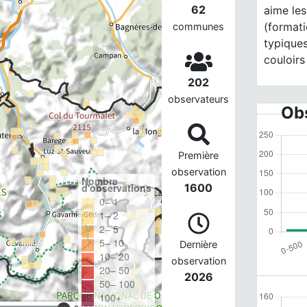
62
aime les
(formati
communes
typiques
couloirs
202
observateurs
Obs
Première
observation
Nombre
d'observations
1600
0– 1
1– 2
2– 5
5– 10
Dernière
10– 20
observation
20– 50
2026
50– 100
100+