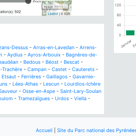
2026
10 km
tion(s): 502
Leaflet
| © IGN
zans-Dessus
-
Arras-en-Lavedan
-
Arrens-
n
-
Aydius
-
Ayros-Arbouix
-
Bagnères-de-
eaudéan
-
Bedous
-
Béost
-
Bescat
-
-Trachère
-
Campan
-
Castet
-
Cauterets
-
-
Etsaut
-
Ferrières
-
Gaillagos
-
Gavarnie-
uns
-
Lées-Athas
-
Lescun
-
Lourdios-Ichère
Sauveur
-
Osse-en-Aspe
-
Saint-Lary-Soulan
oulom
-
Tramezaïgues
-
Urdos
-
Viella
-
Accueil
|
Site du Parc national des Pyrénée