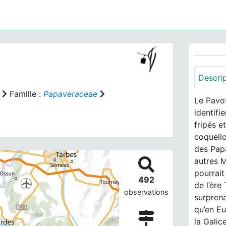
Descri
Famille :
Papaveraceae
Le Pavot
identifi
fripés e
coquelic
des Pap
autres M
pourrait
492
de l’ère
observations
surprena
qu’en Eu
la Galic