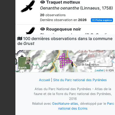
Traquet motteux
Oenanthe oenanthe
(Linnaeus, 1758)
20
observations
Dernière observation en
2026
Fiche espèce
Rougequeue noir
Phoenicurus ochruros
(S.G. Gmelin,
100 dernières observations dans la commune
1774)
de
Grust
17
observations
Dernière observation en
2026
Fiche espèce
+
Alouette des champs
−
10 km
Alauda arvensis
Linnaeus, 1758
Leaflet
| © IGN
10
observations
Dernière observation en
2014
Fiche espèce
Accueil
|
Site du Parc national des Pyrénées
Crave à bec rouge
Atlas du Parc National des Pyrénées - Atlas de la
Pyrrhocorax pyrrhocorax
(Linnaeus,
faune et de la flore du Parc national des Pyrénées,
1758)
2016
Réalisé avec
GeoNature-atlas
, développé par le
Parc
10
observations
national des Ecrins
Dernière observation en
2022
Fiche espèce