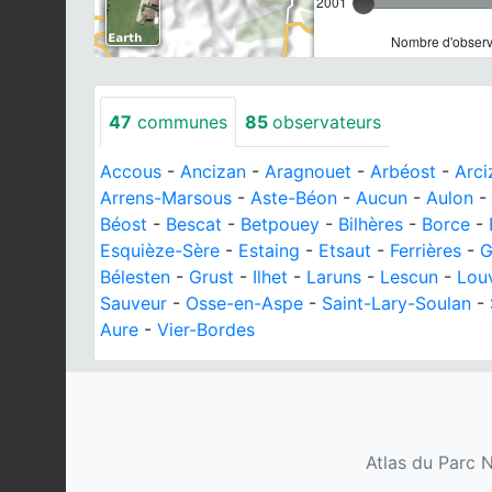
2001
Nombre d'observa
47
communes
85
observateurs
Accous
-
Ancizan
-
Aragnouet
-
Arbéost
-
Arci
Arrens-Marsous
-
Aste-Béon
-
Aucun
-
Aulon
-
Béost
-
Bescat
-
Betpouey
-
Bilhères
-
Borce
-
Esquièze-Sère
-
Estaing
-
Etsaut
-
Ferrières
-
G
Bélesten
-
Grust
-
Ilhet
-
Laruns
-
Lescun
-
Lou
Sauveur
-
Osse-en-Aspe
-
Saint-Lary-Soulan
-
Aure
-
Vier-Bordes
Atlas du Parc N