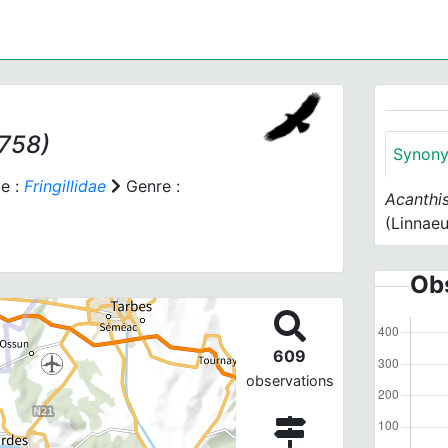
1758)
Synon
e :
Fringillidae
Genre :
Acanthi
(Linnaeu
Obs
609
observations