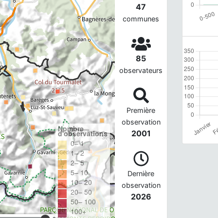
47
communes
85
observateurs
Première
observation
Nombre
d'observations
2001
0– 1
1– 2
2– 5
5– 10
Dernière
10– 20
observation
20– 50
2026
50– 100
100+