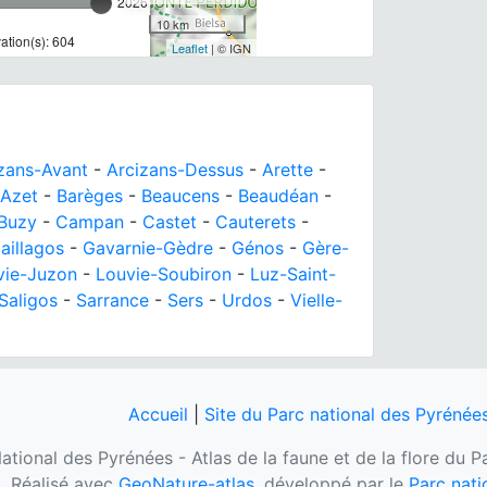
2026
10 km
tion(s): 604
Leaflet
| © IGN
zans-Avant
-
Arcizans-Dessus
-
Arette
-
Azet
-
Barèges
-
Beaucens
-
Beaudéan
-
Buzy
-
Campan
-
Castet
-
Cauterets
-
aillagos
-
Gavarnie-Gèdre
-
Génos
-
Gère-
vie-Juzon
-
Louvie-Soubiron
-
Luz-Saint-
Saligos
-
Sarrance
-
Sers
-
Urdos
-
Vielle-
Accueil
|
Site du Parc national des Pyrénée
ational des Pyrénées - Atlas de la faune et de la flore du 
Réalisé avec
GeoNature-atlas
, développé par le
Parc nati