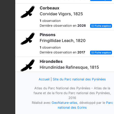
Corbeaux
Corvidae Vigors, 1825
1
observation
Dernière observation en
2026
Fiche espèce
Pinsons
Fringillidae Leach, 1820
1
observation
Dernière observation en
2017
Fiche espèce
Hirondelles
Hirundinidae Rafinesque, 1815
1
observation
Dernière observation en
2015
Accueil
|
Site du Parc national des Pyrénées
Fiche espèce
Autour des palombes
Atlas du Parc National des Pyrénées - Atlas de la
faune et de la flore du Parc national des Pyrénées,
Accipiter gentilis
(Linnaeus, 1758)
2016
93
observations
Réalisé avec
GeoNature-atlas
, développé par le
Parc
Dernière observation en
2026
Fiche espèce
national des Ecrins