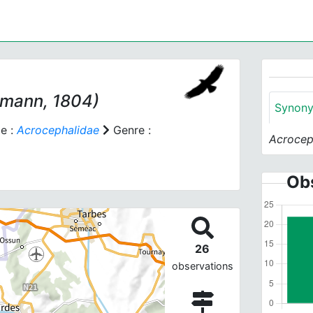
mann, 1804)
Synon
e :
Acrocephalidae
Genre :
Acrocep
Obs
26
observations