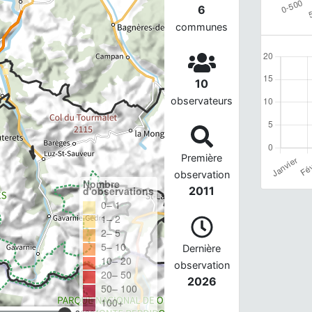
6
communes
10
observateurs
Première
observation
Nombre
d'observations
2011
0– 1
1– 2
2– 5
5– 10
Dernière
10– 20
observation
20– 50
2026
50– 100
100+