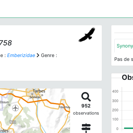
1758
Synon
e :
Emberizidae
Genre :
Pas de 
Obs
952
observations