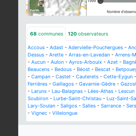
1999
Nombre d'observa
68
communes
120
observateurs
Accous
-
Adast
-
Adervielle-Pouchergues
-
Anc
Dessus
-
Arette
-
Arras-en-Lavedan
-
Arrens-M
-
Aucun
-
Aulon
-
Ayros-Arbouix
-
Azet
-
Bagnè
Beaucens
-
Bedous
-
Béost
-
Bescat
-
Betpoue
-
Campan
-
Castet
-
Cauterets
-
Cette-Eygun
Ferrières
-
Gaillagos
-
Gavarnie-Gèdre
-
Gazos
-
Laruns
-
Lau-Balagnas
-
Lées-Athas
-
Lescun
Soubiron
-
Lurbe-Saint-Christau
-
Luz-Saint-S
Lary-Soulan
-
Saligos
-
Salles
-
Sarrance
-
Ser
-
Vignec
-
Villelongue