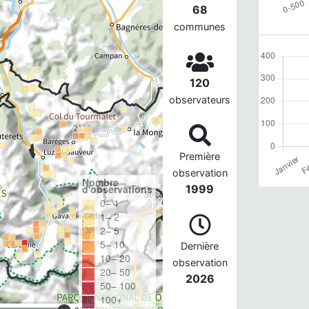
68
communes
120
observateurs
Première
observation
Nombre
d'observations
1999
0– 1
1– 2
2– 5
5– 10
Dernière
10– 20
observation
20– 50
2026
50– 100
100+