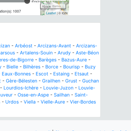
2026
10 km
tion(s): 1007
Leaflet
| © IGN
izan
-
Arbéost
-
Arcizans-Avant
-
Arcizans-
arsous
-
Artalens-Souin
-
Arudy
-
Aste-Béon
res-de-Bigorre
-
Barèges
-
Bazus-Aure
-
y
-
Bielle
-
Bilhères
-
Borce
-
Bourisp
-
Buzy
-
Eaux-Bonnes
-
Escot
-
Estaing
-
Etsaut
-
t
-
Gère-Bélesten
-
Grailhen
-
Grust
-
Guchan
-
Lourdios-Ichère
-
Louvie-Juzon
-
Louvie-
auveur
-
Osse-en-Aspe
-
Sailhan
-
Saint-
s
-
Urdos
-
Viella
-
Vielle-Aure
-
Vier-Bordes