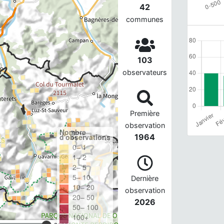
42
communes
103
observateurs
Première
observation
Nombre
d'observations
1964
0– 1
1– 2
2– 5
5– 10
Dernière
10– 20
observation
20– 50
2026
50– 100
100+