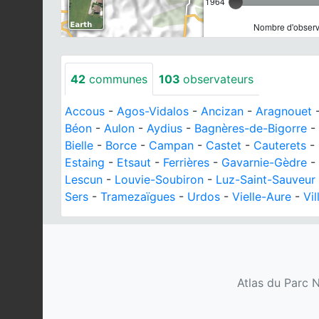
1964
Nombre d'observa
42
communes
103
observateurs
Accous
-
Agos-Vidalos
-
Ancizan
-
Aragnouet
Béon
-
Aulon
-
Aydius
-
Bagnères-de-Bigorre
-
Bielle
-
Borce
-
Campan
-
Castet
-
Cauterets
-
Estaing
-
Etsaut
-
Ferrières
-
Gavarnie-Gèdre
-
Lescun
-
Louvie-Soubiron
-
Luz-Saint-Sauveur
Sers
-
Tramezaïgues
-
Urdos
-
Vielle-Aure
-
Vi
Atlas du Parc N