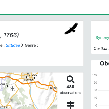
, 1766)
Synon
e :
Sittidae
Genre :
Certhia
Obs
489
observations