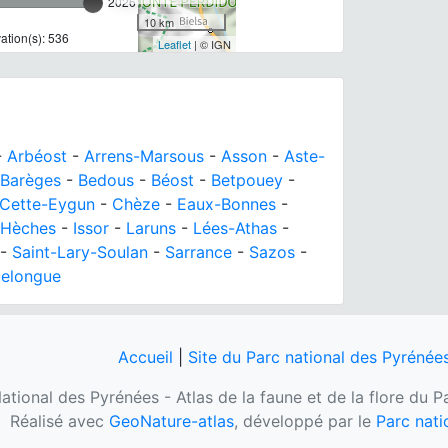
2026
10 km
tion(s): 536
Leaflet
| © IGN
-
Arbéost
-
Arrens-Marsous
-
Asson
-
Aste-
Barèges
-
Bedous
-
Béost
-
Betpouey
-
Cette-Eygun
-
Chèze
-
Eaux-Bonnes
-
Hèches
-
Issor
-
Laruns
-
Lées-Athas
-
-
Saint-Lary-Soulan
-
Sarrance
-
Sazos
-
llelongue
Accueil
|
Site du Parc national des Pyrénée
ational des Pyrénées - Atlas de la faune et de la flore du 
Réalisé avec
GeoNature-atlas
, développé par le
Parc nati