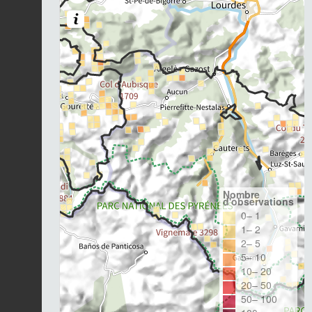
Nombre
d'observations
0– 1
1– 2
2– 5
5– 10
10– 20
20– 50
50– 100