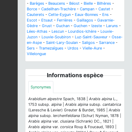
-
Barèges
-
Beaucens
-
Béost
-
Bielle
-
Bilhères
-
Borce
-
Cadeilhan-Trachère
-
Campan
-
Castet
-
Cauterets
-
Cette-Eygun
-
Eaux-Bonnes
-
Ens
-
Escot
-
Etsaut
-
Ferrières
-
Gaillagos
-
Gavarnie-
Gèdre
-
Grust
-
Guchan
-
Guchen
-
Izeste
-
Laruns
-
Lées-Athas
-
Lescun
-
Lourdios-Ichère
-
Louvie-
Juzon
-
Louvie-Soubiron
-
Luz-Saint-Sauveur
-
Osse-
en-Aspe
-
Saint-Lary-Soulan
-
Saligos
-
Sarrance
-
Sers
-
Tramezaïgues
-
Urdos
-
Vielle-Aure
-
Villelongue
Informations espèce
Synonymes
Arabidium alpestre
Spach, 1838 |
Arabis alpina
L.,
1753 subsp.
alpina
|
Arabis alpina
subsp.
cantabrica
(Leresche & Levier) Greuter & Burdet, 1985 |
Arabis
alpina
subsp.
lerchenfeldiana
(Schur) Nyman, 1878 |
Arabis alpina
var.
clusiana
(Schrank) DC., 1821 |
Arabis alpina
var.
corsica
Rouy & Foucaud, 1893 |