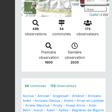
100+
1600
10 km
Nombre d'observa
Leaflet
| © IGN
486
54
175
observations
communes
observateurs
Première
Dernière
observation
observation
1600
2025
54
communes
175
observateurs
Accous
-
Ancizan
-
Aragnouet
-
Arbéost
-
Arcizans-
Avant
-
Arcizans-Dessus
-
Arette
-
Arras-en-Lavedan
-
Arrens-Marsous
-
Arudy
-
Asasp-Arros
-
Aste-
Béon
-
Aucun
-
Aulon
-
Aydius
-
Bagnères-de-Bigorre