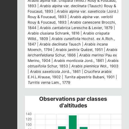
Arabis alpina
var.
crispata
(Willd.) Rouy & Foucaud,
1893 |
Arabis alpina
var.
declinata
(Tausch) Rouy &
Foucaud, 1893 |
Arabis alpina
var.
saxeticola
(Jord.)
Rouy & Foucaud, 1893 |
Arabis alpina
var.
verlotii
Rouy & Foucaud, 1893 |
Arabis canescens
Brocchi,
1844 |
Arabis cantabrica
Leresche & Levier, 1879 |
Arabis clusiana
Schrank, 1816 |
Arabis crispata
Willd., 1809 |
Arabis cuneifolia
Hochst. ex A.Rich.,
1847 |
Arabis declinata
Tausch |
Arabis incana
Moench, 1794 |
Arabis janitrix
Quézel, 1951 |
Arabis
lerchenfeldiana
Schur, 1866 |
Arabis merinoi
Pau ex
Merino, 1904 |
Arabis monticola
Jord., 1861 |
Arabis
obtusifolia
Schur, 1853 |
Arabis pieninica
Woł., 1903
|
Arabis saxeticola
Jord., 1861 |
Crucifera arabis
E.H.L.Krause, 1902 |
Turrita alpestris
Bubani, 1901 |
Turritis verna
Lam., 1779
Observations par classes
d'altitudes