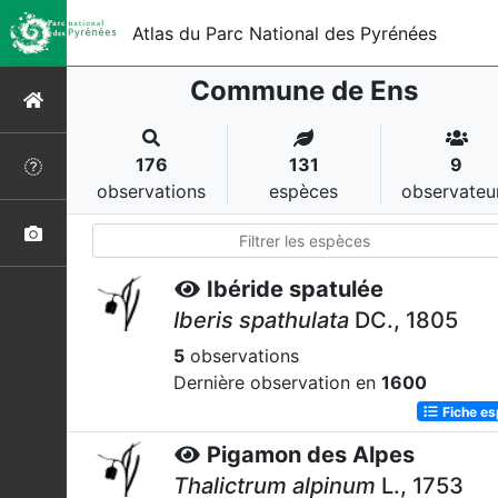
Atlas du Parc National des Pyrénées
Commune de Ens
176
131
9
observations
espèces
observateu
Ibéride spatulée
Iberis spathulata
DC., 1805
5
observations
Dernière observation en
1600
Fiche e
Pigamon des Alpes
Thalictrum alpinum
L., 1753