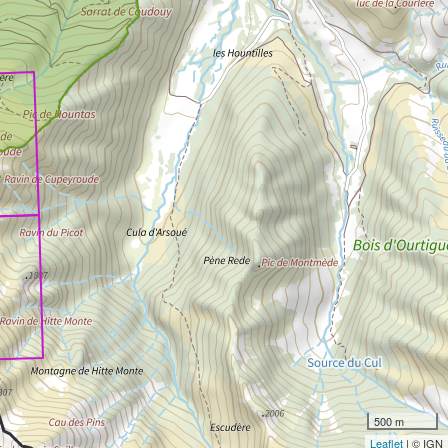
500 m
Leaflet
| © IGN