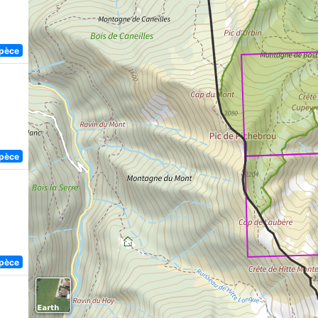
spèce
spèce
spèce