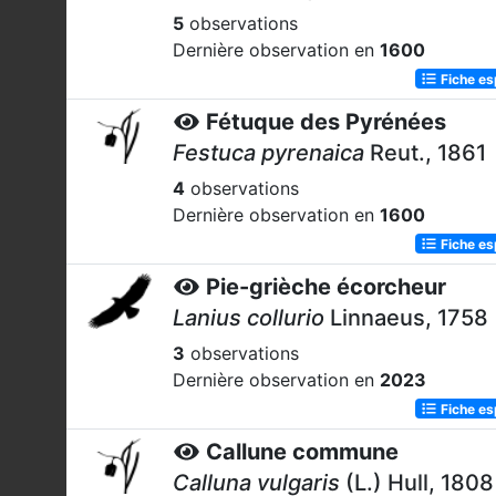
5
observations
Dernière observation en
1600
Fiche e
Fétuque des Pyrénées
Festuca pyrenaica
Reut., 1861
4
observations
Dernière observation en
1600
Fiche e
Pie-grièche écorcheur
Lanius collurio
Linnaeus, 1758
3
observations
Dernière observation en
2023
Fiche e
Callune commune
Calluna vulgaris
(L.) Hull, 1808