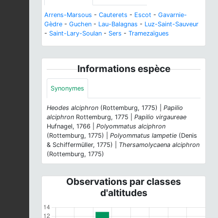
Arrens-Marsous
-
Cauterets
-
Escot
-
Gavarnie-
Gèdre
-
Guchen
-
Lau-Balagnas
-
Luz-Saint-Sauveur
-
Saint-Lary-Soulan
-
Sers
-
Tramezaïgues
Informations espèce
Synonymes
Heodes alciphron
(Rottemburg, 1775) |
Papilio
alciphron
Rottemburg, 1775 |
Papilio virgaureae
Hufnagel, 1766 |
Polyommatus alciphron
(Rottemburg, 1775) |
Polyommatus lampetie
(Denis
& Schiffermüller, 1775) |
Thersamolycaena alciphron
(Rottemburg, 1775)
Observations par classes
d'altitudes