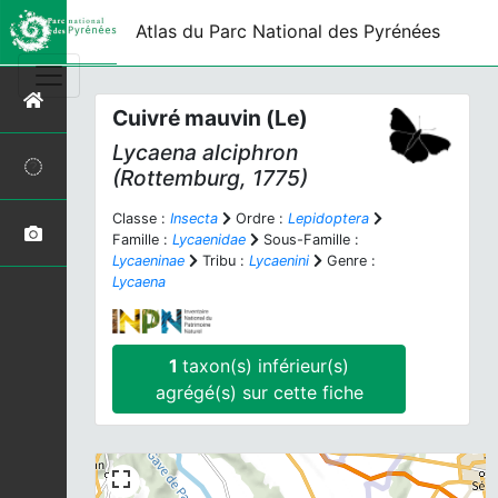
Atlas du Parc National des Pyrénées
Cuivré mauvin (Le)
Lycaena alciphron
(Rottemburg, 1775)
Classe :
Insecta
Ordre :
Lepidoptera
Famille :
Lycaenidae
Sous-Famille :
Lycaeninae
Tribu :
Lycaenini
Genre :
Lycaena
1
taxon(s) inférieur(s)
agrégé(s) sur cette fiche