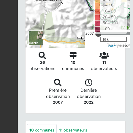
5– 10
10– 20
20– 50
50– 100
100+
2007
10 km
Nombre d'observ
Leaflet
| © IGN
26
10
11
observations
communes
observateurs
Première
Dernière
observation
observation
2007
2022
10
communes
11
observateurs