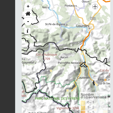
+
-
Nombre
d'observations
0– 1
1– 2
2– 5