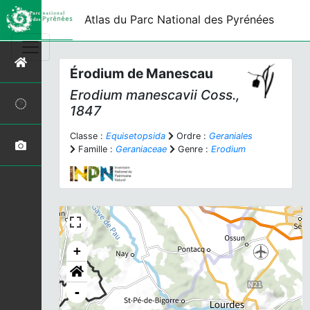
Atlas du Parc National des Pyrénées
Érodium de Manescau
Erodium manescavii
Coss.,
1847
Classe :
Equisetopsida
Ordre :
Geraniales
Famille :
Geraniaceae
Genre :
Erodium
+
-