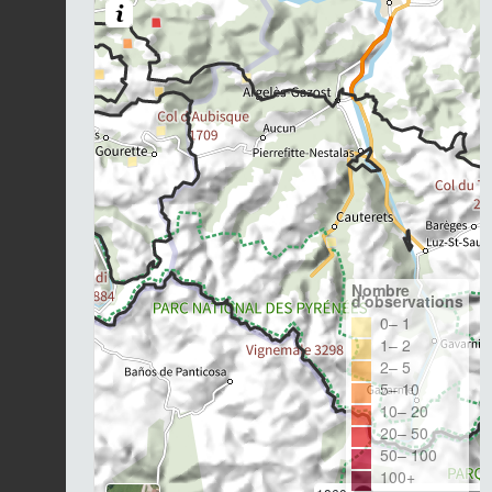
Nombre
d'observations
0– 1
1– 2
2– 5
5– 10
10– 20
20– 50
50– 100
100+