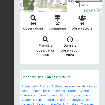
1860
10 km
Nombre d'observa
Leaflet
| © IGN
164
27
46
observations
communes
observateurs
Première
Dernière
observation
observation
1860
2024
27
communes
46
observateurs
Aragnouet
-
Arette
-
Arthez-d'Asson
-
Arudy
-
Aste-
Béon
-
Béost
-
Bielle
-
Bilhères
-
Borce
-
Castet
-
Cauterets
-
Eaux-Bonnes
-
Escot
-
Eysus
-
Issor
-
Izeste
-
Laruns
-
Lourdios-Ichère
-
Louvie-Juzon
-
Louvie-Soubiron
-
Lurbe-Saint-Christau
-
Osse-en-