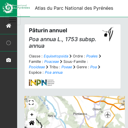
Atlas du Parc National des Pyrénées
Pâturin annuel
Poa annua
L., 1753 subsp.
annua
Classe :
Equisetopsida
Ordre :
Poales
Famille :
Poaceae
Sous-Famille :
Pooideae
Tribu :
Poeae
Genre :
Poa
Espèce :
Poa annua
+