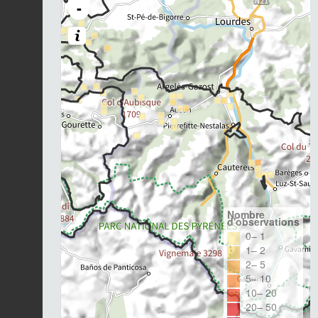
-
Nombre
d'observations
0– 1
1– 2
2– 5
5– 10
10– 20
20– 50