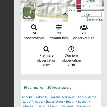
50– 100
100+
2012
10 km
Nombre d'observ
Leaflet
| © IGN
74
19
20
observations
communes
observateurs
Première
Dernière
observation
observation
2012
2019
19
communes
20
observateurs
Accous
-
Arbéost
-
Arrens-Marsous
-
Asasp-Arros
-
Ayros-Arbouix
-
Bazus-Aure
-
Béost
-
Bescat
-
Bilhères
-
Escot
-
Etsaut
-
Ferrières
-
Gaillagos
-