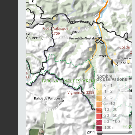
Nombre
d'observations
0– 1
1– 2
2– 5
5– 10
10– 20
20– 50
50– 100
100+
2011