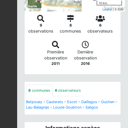
10 km
Nombre d'observ
Leaflet
| © IGN
9
8
6
observations
communes
observateurs
Première
Dernière
observation
observation
2011
2016
8
communes
6
observateurs
Betpouey
-
Cauterets
-
Escot
-
Gaillagos
-
Guchen
-
Lau-Balagnas
-
Louvie-Soubiron
-
Saligos
Informations espèce