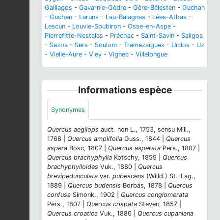
Gaillagos
-
Gavarnie-Gèdre
-
Gère-Bélesten
-
Guchan
-
Guchen
-
Laruns
-
Lau-Balagnas
-
Lées-Athas
-
Lescun
-
Louvie-Soubiron
-
Osse-en-Aspe
-
Pierrefitte-Nestalas
-
Préchac
-
Saint-Savin
-
Saligos
-
Sazos
-
Sers
-
Soulom
-
Tramezaïgues
-
Urdos
-
Uz
-
Vielle-Aure
-
Viey
-
Vignec
-
Villelongue
Informations espèce
Synonymes
Quercus aegilops
auct. non L., 1753, sensu Mill.,
1768 |
Quercus amplifolia
Guss., 1844 |
Quercus
aspera
Bosc, 1807 |
Quercus asperata
Pers., 1807 |
Quercus brachyphylla
Kotschy, 1859 |
Quercus
brachyphylloides
Vuk., 1880 |
Quercus
brevipedunculata
var.
pubescens
(Willd.) St.-Lag.,
1889 |
Quercus budensis
Borbás, 1878 |
Quercus
confusa
Simonk., 1902 |
Quercus conglomerata
Pers., 1807 |
Quercus crispata
Steven, 1857 |
Quercus croatica
Vuk., 1880 |
Quercus cupaniana