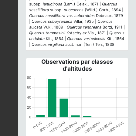
subsp.
lanuginosa
(Lam.) Čelak., 1871 |
Quercus
sessiliflora
subsp.
pubescens
(Willd.) Corb., 1894 |
Quercus sessiliflora
var.
suberoides
Debeaux, 1879
|
Quercus subpyrenaica
Villar, 1935 |
Quercus
sulcata
Vuk., 1889 |
Quercus tenoreana
Borzí, 1911 |
Quercus tommasinii
Kotschy ex Vis., 1871 |
Quercus
undulata
Kit., 1864 |
Quercus vertesiensis
Kit., 1864
|
Quercus virgiliana
auct. non (Ten.) Ten., 1838
Observations par classes
d'altitudes