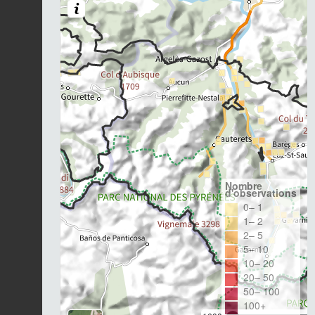
Nombre
d'observations
0– 1
1– 2
2– 5
5– 10
10– 20
20– 50
50– 100
100+