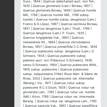
Guss., 1844 |
Quercus dalechampii
auct. non Ten.,
1830 |
Quercus glomerata
(Lam.) Boreau, 1857 |
Quercus glomerata
Boreau, 1849 |
Quercus humilis
Mill., 1768 |
Quercus humilis
Mill., 1768 subsp.
humilis
|
Quercus humilis
subsp.
lanuginosa
(Lam.)
Franco & G.López, 1987 |
Quercus laciniosa
Boreau,
1857 |
Quercus lanuginosa
(Lam.) Thuill., 1799 |
Quercus lanuginosa
(Lam.) P. Fourn., 1935 |
Quercus longiglanda
Vuk., 1883 |
Quercus
menesiensis
Kit., 1864 |
Quercus microbalanos
Boreau, 1857 |
Quercus pinnatifida
C.C.Gmel., 1826
|
Quercus pubescens
subsp.
lanuginosa
(Lam.) O.
Schwarz, 1934 |
Quercus pubescens
subsp.
palensis
auct. non (Palassou) O.Schwartz, 1936,
sensu O.Schwarz, 1964 |
Quercus pubescens
Willd.,
1805 subsp.
pubescens
|
Quercus pubescens
subsp.
subpyrenaica
(Villar) Rivas Mart. & Sáenz de
Rivas, 2002 |
Quercus pubescens
var.
intermedia
(Berang.) Vis., 1871 |
Quercus robur
subsp.
pubescens
R.C.V.Douin, 1929 |
Quercus robur
var.
glomerata
Lam., 1785 |
Quercus robur
var.
humilis
(Mill.) Aiton, 1789 |
Quercus robur
var.
intermedia
Berang. |
Quercus robur
var.
lanuginosa
Lam., 1785
|
Quercus saxicola
Vuk., 1883 |
Quercus sessiliflora