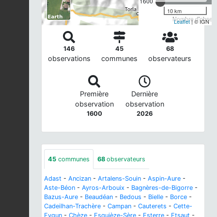
1600
10 km
Nombre d'observa
Leaflet
| © IGN
146
45
68
observations
communes
observateurs
Première
Dernière
observation
observation
1600
2026
45
communes
68
observateurs
Adast
-
Ancizan
-
Artalens-Souin
-
Aspin-Aure
-
Aste-Béon
-
Ayros-Arbouix
-
Bagnères-de-Bigorre
-
Bazus-Aure
-
Beaudéan
-
Bedous
-
Bielle
-
Borce
-
Cadeilhan-Trachère
-
Campan
-
Cauterets
-
Cette-
Eygun
-
Chèze
-
Esquièze-Sère
-
Esterre
-
Etsaut
-