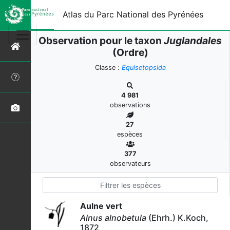
Atlas du Parc National des Pyrénées
Observation pour le taxon
Juglandales
(Ordre)
Classe :
Equisetopsida
4 981
observations
27
espèces
377
observateurs
Aulne vert
Alnus alnobetula
(Ehrh.) K.Koch,
1872