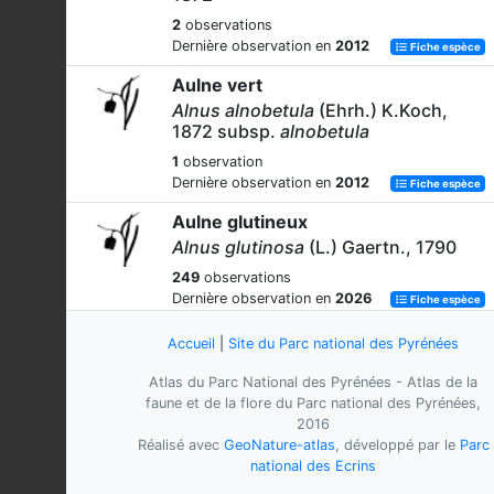
2
observations
Dernière observation en
2012
Fiche espèce
Aulne vert
Alnus alnobetula
(Ehrh.) K.Koch,
1872 subsp.
alnobetula
1
observation
Dernière observation en
2012
Fiche espèce
Aulne glutineux
Alnus glutinosa
(L.) Gaertn., 1790
249
observations
Dernière observation en
2026
Fiche espèce
Aulne blanchâtre
Accueil
|
Site du Parc national des Pyrénées
Alnus incana
(L.) Moench, 1794
Atlas du Parc National des Pyrénées - Atlas de la
17
observations
faune et de la flore du Parc national des Pyrénées,
Dernière observation en
2018
Fiche espèce
2016
Réalisé avec
GeoNature-atlas
, développé par le
Parc
Aulne blanchâtre
national des Ecrins
Alnus incana
(L.) Moench, 1794