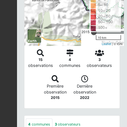
5– 10
10– 20
20– 50
50– 100
100+
2015
10 km
Nombre d'observ
Leaflet
| © IGN
15
4
3
observations
communes
observateurs
Première
Dernière
observation
observation
2015
2022
4
communes
3
observateurs