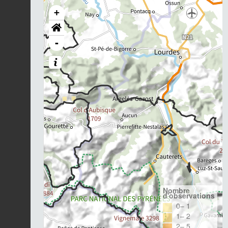
+
-
Nombre
d'observations
0– 1
1– 2
2– 5