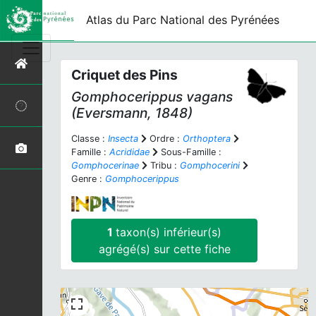
Atlas du Parc National des Pyrénées
Criquet des Pins
Gomphocerippus vagans
(Eversmann, 1848)
Classe :
Insecta
Ordre :
Orthoptera
Famille :
Acrididae
Sous-Famille :
Gomphocerinae
Tribu :
Gomphocerini
Genre :
Gomphocerippus
1
taxon(s) inférieur(s)
agrégé(s) sur cette fiche