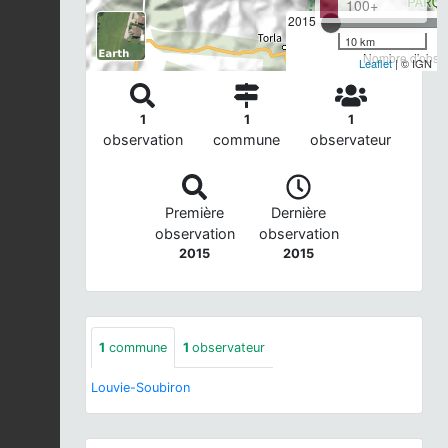
100+
2015
10 km
Nombre d'observ
Leaflet
| © IGN
1
1
1
observation
commune
observateur
Première
Dernière
observation
observation
2015
2015
1
commune
1
observateur
Louvie-Soubiron