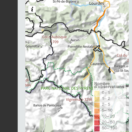
Nombre
d'observations
0– 1
1– 2
2– 5
5– 10
10– 20
20– 50
50– 100