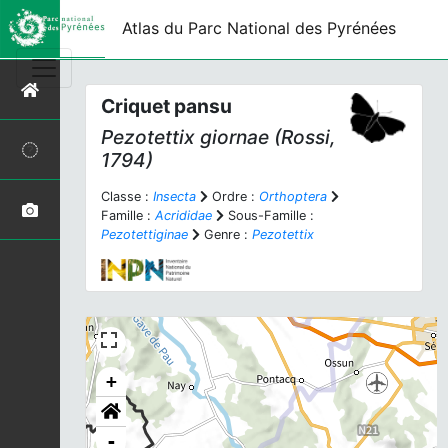
Atlas du Parc National des Pyrénées
Criquet pansu
Pezotettix giornae
(Rossi,
1794)
Classe :
Insecta
Ordre :
Orthoptera
Famille :
Acrididae
Sous-Famille :
Pezotettiginae
Genre :
Pezotettix
+
-