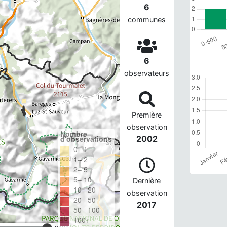
6
communes
6
observateurs
Première
observation
Nombre
d'observations
2002
0– 1
1– 2
2– 5
5– 10
Dernière
10– 20
observation
20– 50
2017
50– 100
100+