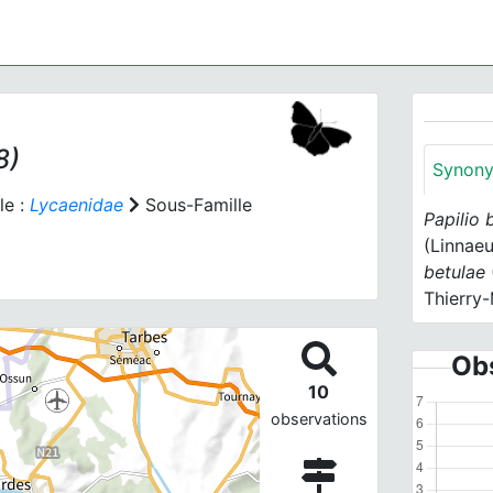
8)
Synon
le :
Lycaenidae
Sous-Famille
Papilio 
(Linnaeu
betulae
Thierry-
Obs
10
observations