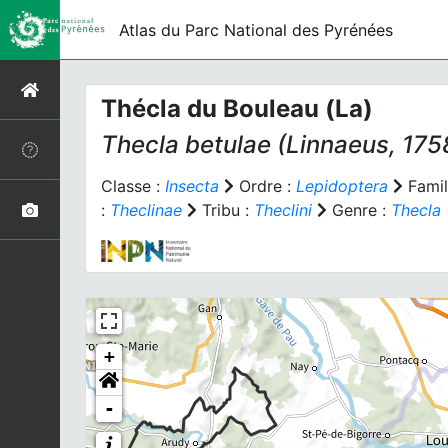
Atlas du Parc National des Pyrénées
Thécla du Bouleau (La)
Thecla betulae
(Linnaeus, 175
Classe :
Insecta
Ordre :
Lepidoptera
Famil
:
Theclinae
Tribu :
Theclini
Genre :
Thecla
+
-