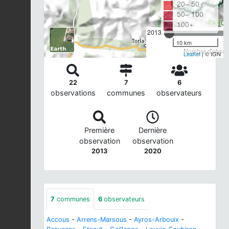
20– 50
50– 100
100+
2013
10 km
Nombre d'observ
Leaflet
| © IGN
22
7
6
observations
communes
observateurs
Première
Dernière
observation
observation
2013
2020
7
communes
6
observateurs
Accous
-
Arrens-Marsous
-
Ayros-Arbouix
-