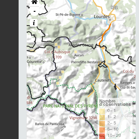
-
Nombre
d'observations
0– 1
1– 2
2– 5
5– 10
10– 20