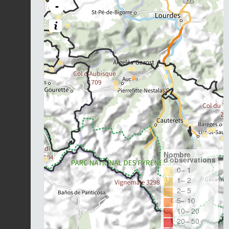
-
Nombre
d'observations
0– 1
1– 2
2– 5
5– 10
10– 20
20– 50