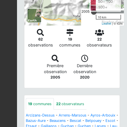
50– 100
100+
2005
10 km
Nombre d'observ
Leaflet
| © IGN
62
19
22
observations
communes
observateurs
Première
Dernière
observation
observation
2005
2020
19
communes
22
observateurs
Arcizans-Dessus
-
Arrens-Marsous
-
Ayros-Arbouix
-
Bazus-Aure
-
Beaucens
-
Bescat
-
Betpouey
-
Escot
-
Etsaut
-
Gaillagos
-
Guchan
-
Guchen
-
Laruns
-
Lau-