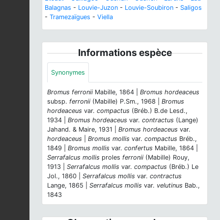
Balagnas
-
Louvie-Juzon
-
Louvie-Soubiron
-
Saligos
-
Tramezaïgues
-
Viella
Informations espèce
Synonymes
Bromus ferronii
Mabille, 1864 |
Bromus hordeaceus
subsp.
ferronii
(Mabille) P.Sm., 1968 |
Bromus
hordeaceus
var.
compactus
(Bréb.) B.de Lesd.,
1934 |
Bromus hordeaceus
var.
contractus
(Lange)
Jahand. & Maire, 1931 |
Bromus hordeaceus
var.
hordeaceus
|
Bromus mollis
var.
compactus
Bréb.,
1849 |
Bromus mollis
var.
confertus
Mabille, 1864 |
Serrafalcus mollis
proles
ferronii
(Mabille) Rouy,
1913 |
Serrafalcus mollis
var.
compactus
(Bréb.) Le
Jol., 1860 |
Serrafalcus mollis
var.
contractus
Lange, 1865 |
Serrafalcus mollis
var.
velutinus
Bab.,
1843