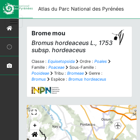
Atlas du Parc National des Pyrénées
Brome mou
Bromus hordeaceus
L., 1753
subsp.
hordeaceus
Classe :
Equisetopsida
Ordre :
Poales
Famille :
Poaceae
Sous-Famille :
Pooideae
Tribu :
Bromeae
Genre :
Bromus
Espèce :
Bromus hordeaceus
+