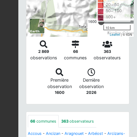
20– 50
50– 100
100+
1600
10 km
Nombre d'observa
Leaflet
| © IGN
2 869
66
363
observations
communes
observateurs
Première
Dernière
observation
observation
1600
2026
66
communes
363
observateurs
Accous
-
Ancizan
-
Aragnouet
-
Arbéost
-
Arcizans-