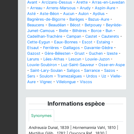
Avant
-
Arcizans-Dessus
-
Arette
-
Arras-en-Lavedan
-
Arreau
-
Arrens-Marsous
-
Arudy
-
Aspin-Aure
-
Asté
-
Aste-Béon
-
Aucun
-
Aulon
-
Aydius
-
Bagnères-de-Bigorre
-
Barèges
-
Bazus-Aure
-
Beaucens
-
Beaudéan
-
Béost
-
Betpouey
-
Beyrède-
Jumet-Camous
-
Bielle
-
Bilhères
-
Borce
-
Bun
-
Cadeilhan-Trachère
-
Campan
-
Castet
-
Cauterets
-
Cette-Eygun
-
Eaux-Bonnes
-
Escot
-
Estaing
-
Etsaut
-
Ferrières
-
Gaillagos
-
Gavarnie-Gèdre
-
Gazost
-
Gère-Bélesten
-
Grust
-
Guchen
-
Izeste
-
Laruns
-
Lées-Athas
-
Lescun
-
Louvie-Juzon
-
Louvie-Soubiron
-
Luz-Saint-Sauveur
-
Osse-en-Aspe
-
Saint-Lary-Soulan
-
Saligos
-
Sarrance
-
Sazos
-
Sers
-
Soulom
-
Tramezaïgues
-
Urdos
-
Uz
-
Vielle-
Aure
-
Vignec
-
Villelongue
-
Viscos
Informations espèce
Synonymes
Andreusia
Dunal, 1839 |
Hornemannia
Vahl, 1810 |
Myrtillus
Gilib., 1782 |
Oxycoca
Raf., 1830 |