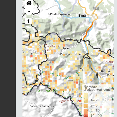
-
Nombre
d'observations
0– 1
1– 2
2– 5
5– 10
10– 20