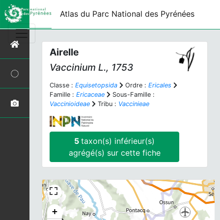
Atlas du Parc National des Pyrénées
Airelle
Vaccinium
L., 1753
Classe :
Equisetopsida
Ordre :
Ericales
Famille :
Ericaceae
Sous-Famille :
Vaccinioideae
Tribu :
Vaccinieae
5
taxon(s) inférieur(s)
agrégé(s) sur cette fiche
+