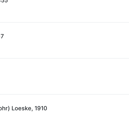
855
67
hr) Loeske, 1910