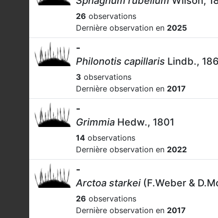
Sphagnum rubellum
Wilson, 1
26
observations
Dernière observation en
2025
-
Philonotis capillaris
Lindb., 18
3
observations
Dernière observation en
2017
-
Grimmia
Hedw., 1801
14
observations
Dernière observation en
2022
-
Arctoa starkei
(F.Weber & D.Mo
26
observations
Dernière observation en
2017