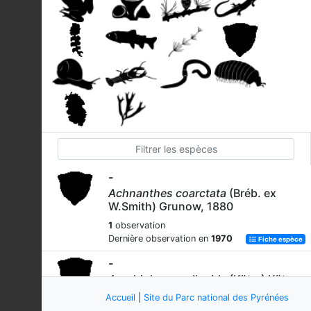
-
Achnanthes coarctata
(Bréb. ex
W.Smith) Grunow, 1880
1
observation
Dernière observation en
1970
Fiche espèce
-
Amphipleura pellucida
(Kütz.) Kütz.,
1844
Accueil
|
Site du Parc national des Pyrénées