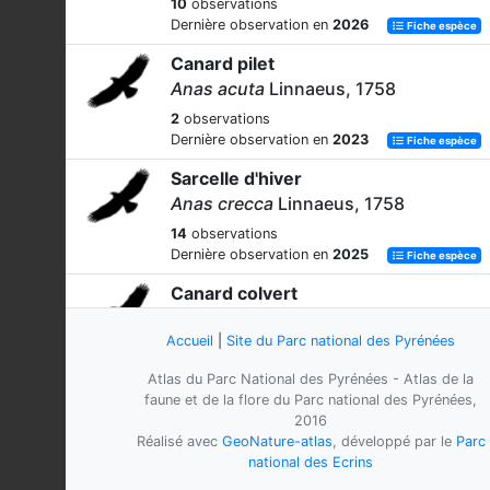
10
observations
Dernière observation en
2026
Fiche espèce
Canard pilet
Anas acuta
Linnaeus, 1758
2
observations
Dernière observation en
2023
Fiche espèce
Sarcelle d'hiver
Anas crecca
Linnaeus, 1758
14
observations
Dernière observation en
2025
Fiche espèce
Canard colvert
Anas platyrhynchos
Linnaeus, 1758
Accueil
|
Site du Parc national des Pyrénées
223
observations
Dernière observation en
2026
Fiche espèce
Atlas du Parc National des Pyrénées - Atlas de la
faune et de la flore du Parc national des Pyrénées,
Oie cendrée
2016
Anser anser
(Linnaeus, 1758)
Réalisé avec
GeoNature-atlas
, développé par le
Parc
national des Ecrins
1
observation
Dernière observation en
2005
Fiche espèce