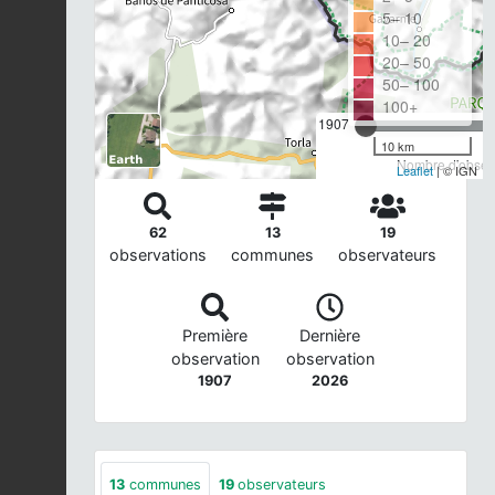
5– 10
10– 20
20– 50
50– 100
100+
1907
10 km
Nombre d'observ
Leaflet
| © IGN
62
13
19
observations
communes
observateurs
Première
Dernière
observation
observation
1907
2026
13
communes
19
observateurs