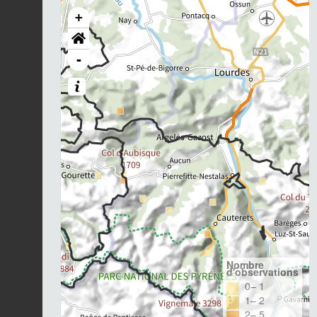
+
-
Nombre
d'observations
0– 1
1– 2
2– 5