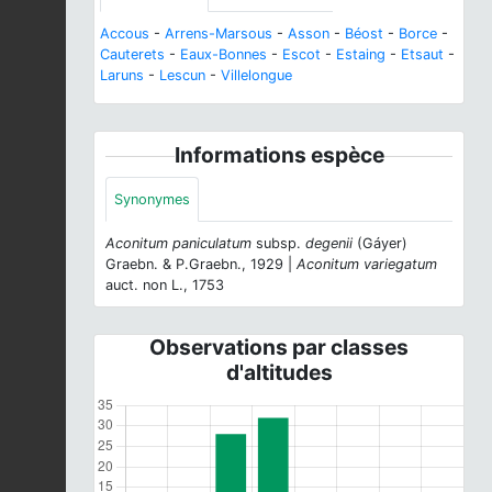
Accous
-
Arrens-Marsous
-
Asson
-
Béost
-
Borce
-
Cauterets
-
Eaux-Bonnes
-
Escot
-
Estaing
-
Etsaut
-
Laruns
-
Lescun
-
Villelongue
Informations espèce
Synonymes
Aconitum paniculatum
subsp.
degenii
(Gáyer)
Graebn. & P.Graebn., 1929 |
Aconitum variegatum
auct. non L., 1753
Observations par classes
d'altitudes