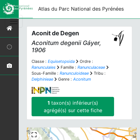
Atlas du Parc National des Pyrénées
Aconit de Degen
Aconitum degenii
Gáyer,
1906
Classe :
Equisetopsida
Ordre :
Ranunculales
Famille :
Ranunculaceae
Sous-Famille :
Ranunculoideae
Tribu :
Delphinieae
Genre :
Aconitum
1
taxon(s) inférieur(s)
agrégé(s) sur cette fiche