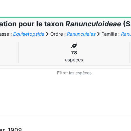
tion pour le taxon
Ranunculoideae
(S
asse :
Equisetopsida
Ordre :
Ranunculales
Famille :
Ran
78
espèces
er, 1909