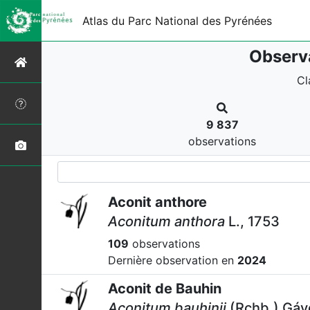
Atlas du Parc National des Pyrénées
Observa
Cl
9 837
observations
Aconit anthore
Aconitum anthora
L., 1753
109
observations
Dernière observation en
2024
Aconit de Bauhin
Aconitum bauhinii
(Rchb.) Gáy