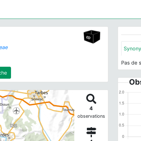
ceae
Synon
Pas de 
s) agrégé(s) sur cette fiche
Obs
4
observations