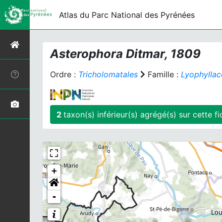
Atlas du Parc National des Pyrénées
Asterophora
Ditmar, 1809
Ordre :
Tricholomatales
Famille :
Lyophylla
2
taxon(s) inférieur(
+
-