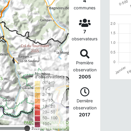
4
communes
7
observateurs
Première
observation
Nombre
d'observations
2005
0– 1
1– 2
2– 5
5– 10
Dernière
10– 20
observation
20– 50
2017
50– 100
100+
2026