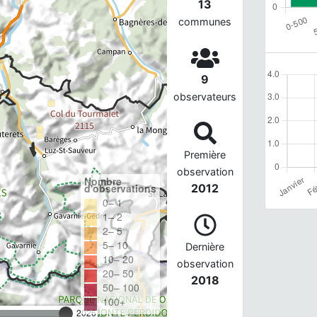
13
communes
9
observateurs
Première
observation
Nombre
d'observations
2012
0– 1
1– 2
2– 5
5– 10
Dernière
10– 20
observation
20– 50
2018
50– 100
100+
2026