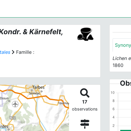
Kondr. & Kärnefelt,
Synon
tales
Famille :
Lichen 
1860
Obs
17
observations