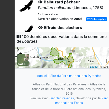
Balbuzard pêcheur
Pandion haliaetus
(Linnaeus, 1758)
1
observation
Dernière observation en
2006
Fiche espèce
Effraie des clochers
Tyto alba
(Scopoli, 1769)
100 dernières observations dans la commune
1
observation
de
Lourdes
Dernière observation en
2025
Fiche espèce
+
Engoulevent d'Europe
Caprimulgus europaeus
Linnaeus,
−
10 km
1758
Leaflet
| © IGN
1
observation
Dernière observation en
2011
Fiche espèce
Accueil
|
Site du Parc national des Pyrénées
Torcol fourmilier
Atlas du Parc National des Pyrénées - Atlas de la
Jynx torquilla
Linnaeus, 1758
faune et de la flore du Parc national des Pyrénées,
2016
1
observation
Réalisé avec
GeoNature-atlas
, développé par le
Parc
Dernière observation en
2022
Fiche espèce
national des Ecrins
Loriot d'Europe