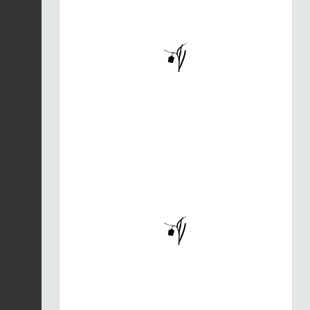
|
Epipactis helleborine
Fiche espèce
05/08/2026
Hêtre des forêts |
Fagus sylvatica
Fiche espèce
05/08/2026
Hêtre des forêts |
Fagus sylvatica
Fiche espèce
05/08/2026
Campanule gantelée |
Campanula trachelium
Fiche espèce
subsp. trachelium
05/08/2026
Vautour fauve |
Gyps
fulvus
Fiche espèce
05/08/2026