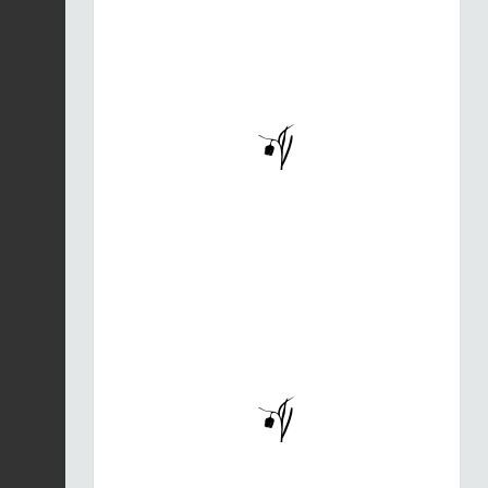
Accenteur alpin |
Prunella collaris
Fiche espèce
05/08/2026
Accenteur alpin |
Prunella collaris
Fiche espèce
05/08/2026
Sapin blanc |
Abies
alba
Fiche espèce
05/08/2026
Sapin blanc |
Abies
alba
Fiche espèce
05/08/2026
Hêtre des forêts |
Fagus sylvatica
Fiche espèce
05/08/2026