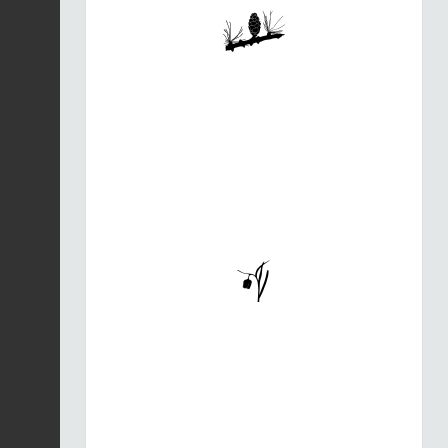
Fiche espèce
05/08/2026
Oxalide petite-oseille
|
Oxalis acetosella
Fiche espèce
05/08/2026
Daphné lauréole |
Daphne laureola
Fiche espèce
05/08/2026
Épipactide helléborine
|
Epipactis helleborine
Fiche espèce
05/08/2026
Épipactide helléborine
|
Epipactis helleborine
Fiche espèce
05/08/2026
Épipactide helléborine