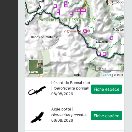
10 km
Leaflet
| © IGN
Lézard de Bonnal (Le)
|
Iberolacerta bonnali
Fiche espèce
08/08/2026
Aigle botté |
Hieraaetus pennatus
Fiche espèce
06/08/2026