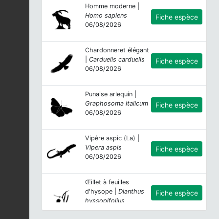
Homme moderne |
Homo sapiens
Fiche espèce
06/08/2026
Chardonneret élégant
|
Carduelis carduelis
Fiche espèce
06/08/2026
Punaise arlequin |
Graphosoma italicum
Fiche espèce
06/08/2026
Vipère aspic (La) |
Vipera aspis
Fiche espèce
06/08/2026
Œillet à feuilles
d'hysope |
Dianthus
Fiche espèce
hyssopifolius
06/08/2026