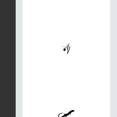
Hirondelle de rochers
|
Ptyonoprogne
Fiche espèce
rupestris
05/08/2026
Hêtre des forêts |
Fagus sylvatica
Fiche espèce
05/08/2026
Néottie nid-d'oiseau |
Neottia nidus-avis
Fiche espèce
05/08/2026
Marmotte des Alpes |
Marmota marmota
Fiche espèce
05/08/2026
Sapin blanc |
Abies
alba
Fiche espèce
05/08/2026