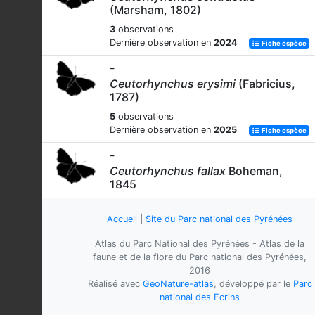
(Marsham, 1802)
3
observations
Dernière observation en
2024
Fiche espèce
-
Ceutorhynchus erysimi
(Fabricius,
1787)
5
observations
Dernière observation en
2025
Fiche espèce
-
Ceutorhynchus fallax
Boheman,
1845
1
observation
Dernière observation en
2019
Accueil
|
Site du Parc national des Pyrénées
Fiche espèce
-
Atlas du Parc National des Pyrénées - Atlas de la
Ceutorhynchus fulvitarsis
Gougelet
faune et de la flore du Parc national des Pyrénées,
& H. Brisout de Barneville, 1860
2016
Réalisé avec
GeoNature-atlas
, développé par le
Parc
1
observation
national des Ecrins
Dernière observation en
2024
Fiche espèce