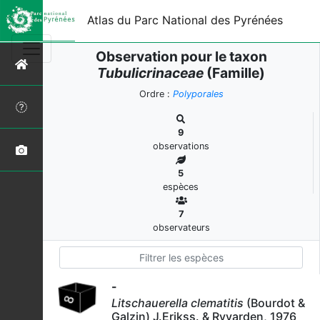
Atlas du Parc National des Pyrénées
Observation pour le taxon
Tubulicrinaceae
(Famille)
Ordre :
Polyporales
9
observations
5
espèces
7
observateurs
-
Litschauerella clematitis
(Bourdot &
Galzin) J.Erikss. & Ryvarden, 1976