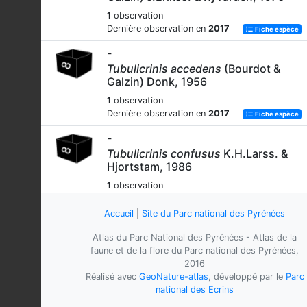
1
observation
Dernière observation en
2017
Fiche espèce
-
Tubulicrinis accedens
(Bourdot &
Galzin) Donk, 1956
1
observation
Dernière observation en
2017
Fiche espèce
-
Tubulicrinis confusus
K.H.Larss. &
Hjortstam, 1986
1
observation
Dernière observation en
2017
Fiche espèce
Accueil
|
Site du Parc national des Pyrénées
-
Tubulicrinis gracillimus
(Ellis & Everh.
Atlas du Parc National des Pyrénées - Atlas de la
ex D.P.Rogers & H.S.Jacks.)
faune et de la flore du Parc national des Pyrénées,
G.Cunn., 1963
2016
Réalisé avec
GeoNature-atlas
, développé par le
Parc
3
observations
national des Ecrins
Dernière observation en
2017
Fiche espèce