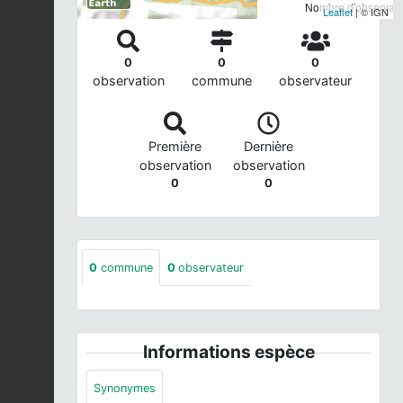
Nombre d'observatio
Leaflet
| © IGN
0
0
0
observation
commune
observateur
Première
Dernière
observation
observation
0
0
0
commune
0
observateur
Informations espèce
Synonymes