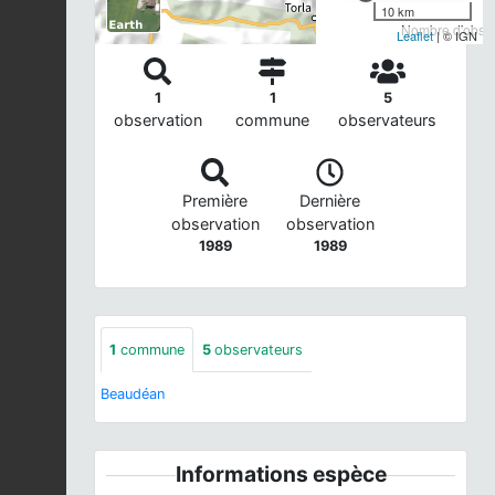
10 km
Nombre d'observ
Leaflet
| © IGN
1
1
5
observation
commune
observateurs
Première
Dernière
observation
observation
1989
1989
1
commune
5
observateurs
Beaudéan
Informations espèce