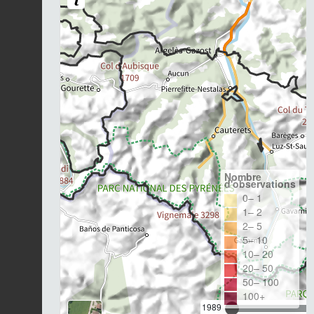
Nombre
d'observations
0– 1
1– 2
2– 5
5– 10
10– 20
20– 50
50– 100
100+
1989