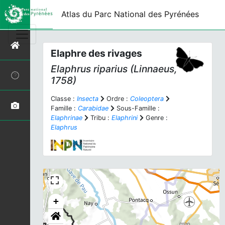
Atlas du Parc National des Pyrénées
Elaphre des rivages
Elaphrus riparius
(Linnaeus,
1758)
Classe :
Insecta
Ordre :
Coleoptera
Famille :
Carabidae
Sous-Famille :
Elaphrinae
Tribu :
Elaphrini
Genre :
Elaphrus
+