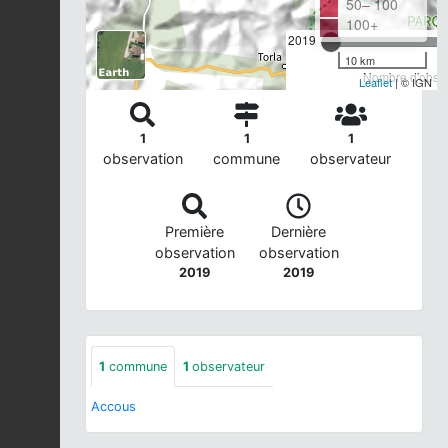
50– 100
100+
2019
10 km
Nombre d'observ
Leaflet
| © IGN
1
1
1
observation
commune
observateur
Première
Dernière
observation
observation
2019
2019
1
commune
1
observateur
Accous