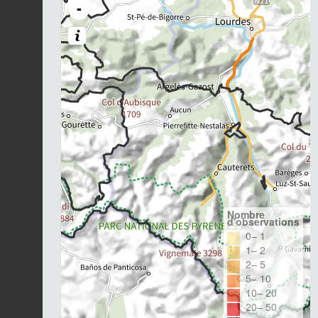
-
Nombre
d'observations
0– 1
1– 2
2– 5
5– 10
10– 20
20– 50