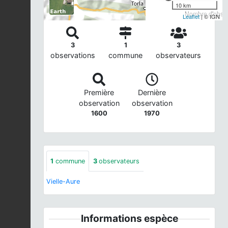
10 km
Nombre d'observ
Leaflet
| © IGN
3
1
3
observations
commune
observateurs
Première
Dernière
observation
observation
1600
1970
1
commune
3
observateurs
Vielle-Aure
Informations espèce