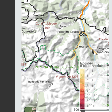
Nombre
d'observations
0– 1
1– 2
2– 5
5– 10
10– 20
20– 50
50– 100
100+
1600