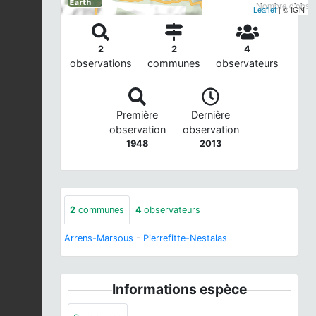
Nombre d'observ
Leaflet
| © IGN
2
2
4
observations
communes
observateurs
Première
Dernière
observation
observation
1948
2013
2
communes
4
observateurs
Arrens-Marsous
-
Pierrefitte-Nestalas
Informations espèce