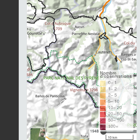
Nombre
d'observations
0– 1
1– 2
2– 5
5– 10
10– 20
20– 50
50– 100
100+
1948
10 km