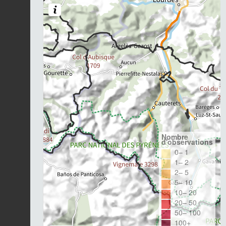
Nombre
d'observations
0– 1
1– 2
2– 5
5– 10
10– 20
20– 50
50– 100
100+