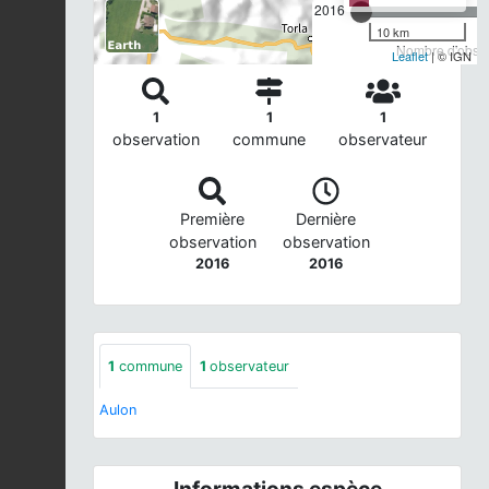
2016
10 km
Nombre d'observ
Leaflet
| © IGN
1
1
1
observation
commune
observateur
Première
Dernière
observation
observation
2016
2016
1
commune
1
observateur
Aulon
Informations espèce