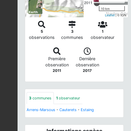
2011
10 km
Nombre d'observ
Leaflet
| © IGN
5
3
1
observations
communes
observateur
Première
Dernière
observation
observation
2011
2017
3
communes
1
observateur
Arrens-Marsous
-
Cauterets
-
Estaing
Informations espèce