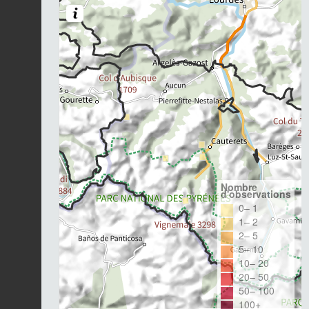
Nombre
d'observations
0– 1
1– 2
2– 5
5– 10
10– 20
20– 50
50– 100
100+